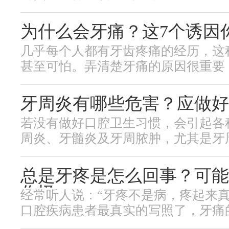
为什么会牙痛？这7个诱因
几乎每个人都有牙齿疼痛的经历，这
甚至可怕。弄清楚牙痛的原因很重要，可
牙周炎有哪些危害？应做好
若没有做好口腔卫生习惯，会引起各
周炎、牙髓炎及牙周脓肿，尤其是牙周炎
总是牙疼是怎么回事？可能
作怪
经常听人说：“牙疼不是病，疼起来真
口腔疾病患者最真实的写照了，牙痛的时