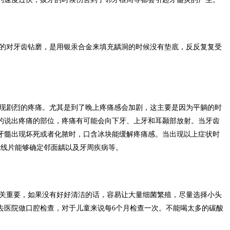
的对牙齿钻磨，是用银汞合金来填充龋洞的时候没有垫底，反反复复受
现剧烈的疼痛。尤其是到了晚上疼痛感会加剧，这主要是因为平躺的时
的说出疼痛的部位，疼痛有可能会向下牙、上牙和耳颞部放射。当牙齿
牙髓出现坏死或者化脓时，口含冰块能缓解疼痛感。当出现以上症状时
x线片能够确定邻面龋以及牙周疾病等。
关重要，如果没有好好清洁的话，容易让大量细菌繁殖，尽量选择小头
去医院做口腔检查，对于儿童来说每6个月检查一次。不能喝太多的碳酸