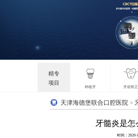
精专
项目
种植牙
牙齿矫正
天津海德堡联合口腔医院
>
牙髓炎是怎
时间：2020-1