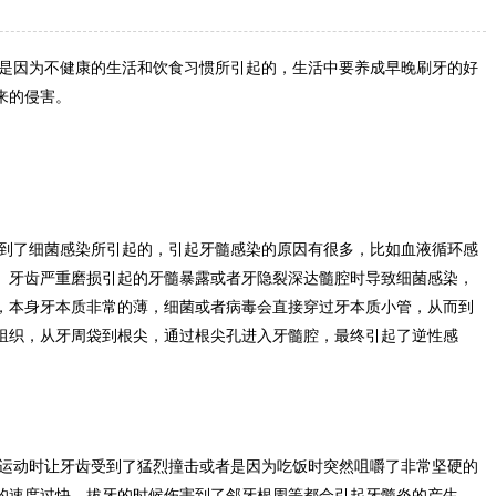
是因为不健康的生活和饮食习惯所引起的，生活中要养成早晚刷牙的好
来的侵害。
到了细菌感染所引起的，引起牙髓感染的原因有很多，比如血液循环感
、牙齿严重磨损引起的牙髓暴露或者牙隐裂深达髓腔时导致细菌感染，
，本身牙本质非常的薄，细菌或者病毒会直接穿过牙本质小管，从而到
组织，从牙周袋到根尖，通过根尖孔进入牙髓腔，最终引起了逆性感
运动时让牙齿受到了猛烈撞击或者是因为吃饭时突然咀嚼了非常坚硬的
的速度过快，拔牙的时候伤害到了邻牙根周等都会引起牙髓炎的产生。