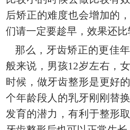
后矫正的难度也会增加的
们请一定要趁早，效果还比
那么，牙齿矫正的更佳年
般来说，男孩12岁左右，女
时候，做牙齿整形是更好
个年龄段人的乳牙刚刚替
发育的潜力，有利于整形
牙齿整形后也可以正常生长