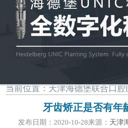
当前位置：
天津海德堡联合口腔
牙齿矫正是否有年
发布日期：2020-10-28来源：
天津