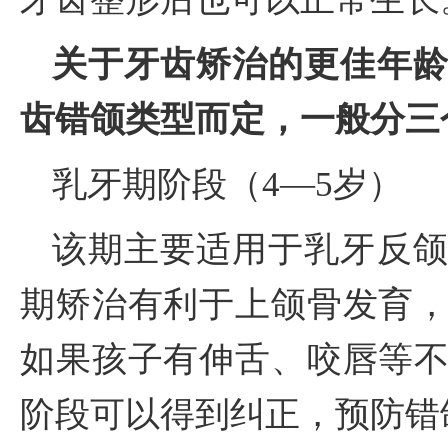
关于牙齿矫治的更佳年龄
齿错颌类型而定，一般分三
乳牙期阶段（4—5岁）
该期主要适用于乳牙反颌
期矫治有利于上颌骨发育
如果孩子有伸舌、咬唇等
阶段可以得到纠正，预防错